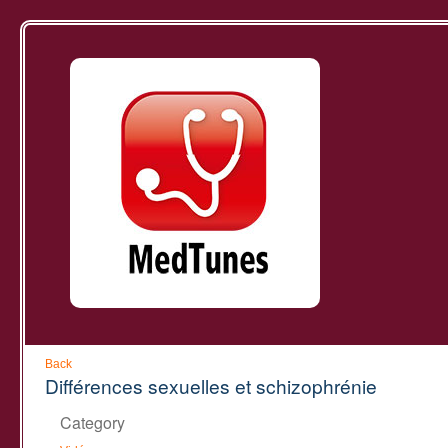
Back
Différences sexuelles et schizophrénie
Category