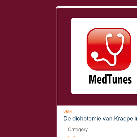
Back
De dichotomie van Kraepeli
Category