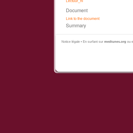
Lectuur_nl
Document
Link to the document
Summary
Notice légale • En surfant sur
medtunes.org
ou e